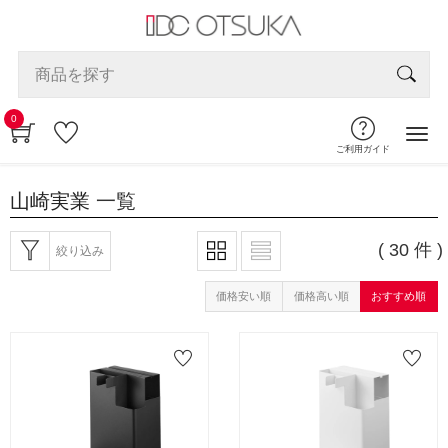
0
ご利用ガイド
山崎実業
一覧
( 30 件 )
絞り込み
価格安い順
価格高い順
おすすめ順