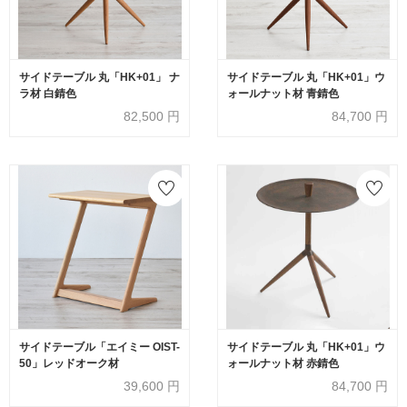
サイドテーブル 丸「HK+01」 ナ
サイドテーブル 丸「HK+01」ウ
ラ材 白錆色
ォールナット材 青錆色
82,500
円
84,700
円
サイドテーブル「エイミー OIST-
サイドテーブル 丸「HK+01」ウ
50」レッドオーク材
ォールナット材 赤錆色
39,600
円
84,700
円