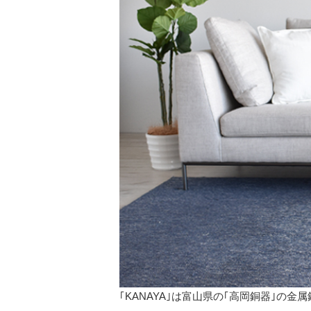
｢KANAYA｣は富山県の｢高岡銅器｣の