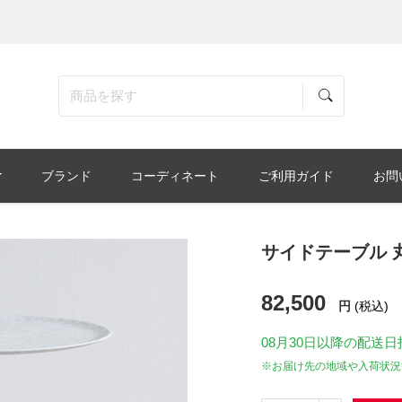
ブランド
コーディネート
ご利用ガイド
お問
サイドテーブル 丸
82,500
円
(税込)
08月30日
以降の配送日
※お届け先の地域や入荷状況