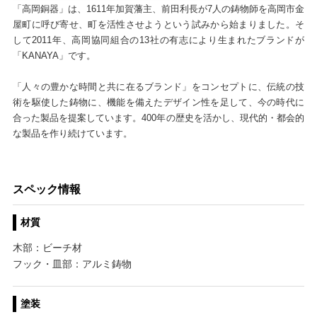
「高岡銅器」は、1611年加賀藩主、前田利長が7人の鋳物師を高岡市金
屋町に呼び寄せ、町を活性させようという試みから始まりました。そ
して2011年、高岡協同組合の13社の有志により生まれたブランドが
「KANAYA」です。
「人々の豊かな時間と共に在るブランド」をコンセプトに、伝統の技
術を駆使した鋳物に、機能を備えたデザイン性を足して、今の時代に
合った製品を提案しています。400年の歴史を活かし、現代的・都会的
な製品を作り続けています。
スペック情報
材質
木部：ビーチ材
フック・皿部：アルミ鋳物
塗装