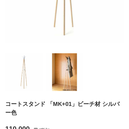
コートスタンド 「MK+01」ビーチ材 シルバ
ー色
110,000