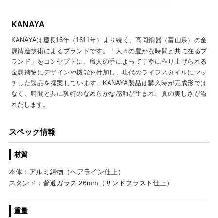
KANAYA
KANAYAは慶長16年（1611年）より続く、高岡銅器（富山県）の金
属鋳造技術によるブランドです。「人々の豊かな時間と共に在るブ
ランド」をコンセプトに、職人の手によって丁寧に作り上げられる
金属鋳物にデザインや機能を付加し、現代のライフスタイルにマッ
チした製品を提案しています。KANAYA製品は購入時が完成形では
なく、時間と共に独特のなめらかな感触が生まれ、真の美しさが溢
れだします。
スペック情報
材質
本体：アルミ鋳物（ヘアライン仕上）
スタンド：普通ガラス 26mm（サンドブラスト仕上）
重量