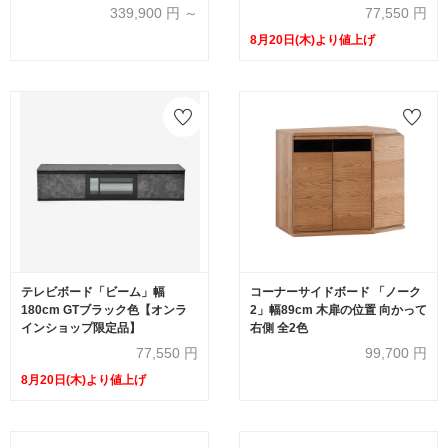
ル脚ブラック【受注生産品】
339,900
円 ～
77,550
円
8月20日(木)より値上げ
テレビボード「ビーム」幅
コーナーサイドボード 「ノーク
180cm GTブラック色【オンラ
2」幅89cm 木扉の位置 向かって
インショップ限定品】
右側 全2色
77,550
円
99,700
円
8月20日(木)より値上げ