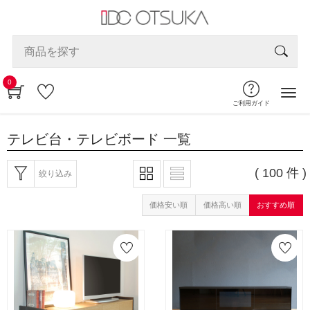
0
ご利用ガイド
テレビ台・テレビボード
一覧
( 100 件 )
絞り込み
価格安い順
価格高い順
おすすめ順