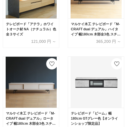
テレビボード「アテラ」ホワイ
マルケイ木工 テレビボード「M-
トオーク材 NA（ナチュラル）色
CRAFT dual デュアル」ハイタ
全３サイズ
イプ 幅180cm 木部全3色 スチー
ル脚ブラック【受注生産品】
121,000
円 ～
365,200
円 ～
マルケイ木工 テレビボード「M-
テレビボード「ビーム」幅
CRAFT dual デュアル」ロータ
180cm GTグレー色【オンライ
イプ 幅180cm 木部全3色 スチー
ンショップ限定品】