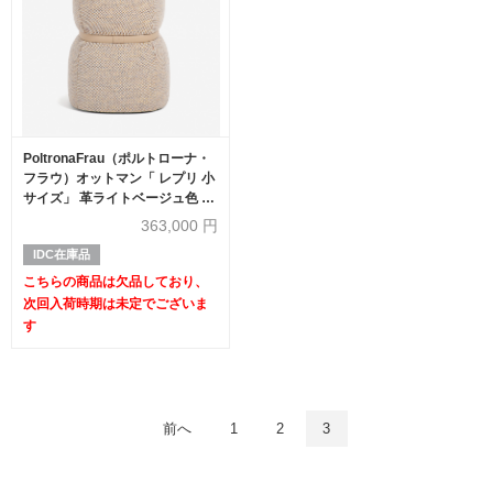
PoltronaFrau（ポルトローナ・
フラウ）オットマン「 レプリ 小
サイズ」 革ライトベージュ色 布
ベージュ色【次回入荷未定】
363,000
円
IDC在庫品
こちらの商品は欠品しており、
次回入荷時期は未定でございま
す
前へ
1
2
3