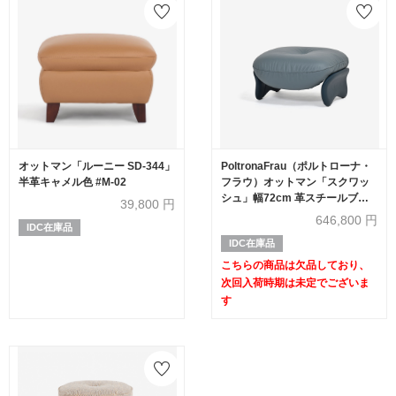
オットマン「ルーニー SD-344」
PoltronaFrau（ポルトローナ・
半革キャメル色 #M-02
フラウ）オットマン「スクワッ
シュ」幅72cm 革スチールブル
39,800
円
ー色/ミネラルブルー色【次回入
646,800
円
IDC在庫品
荷未定】
IDC在庫品
こちらの商品は欠品しており、
次回入荷時期は未定でございま
す