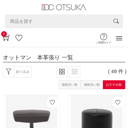
0
ご利用ガイド
オットマン 本革張り
一覧
( 49 件 )
絞り込み
価格安い順
価格高い順
おすすめ順