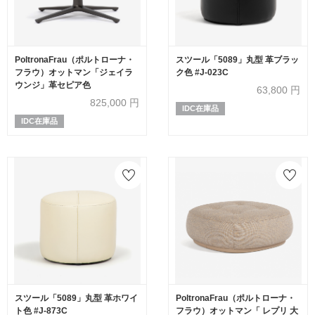
PoltronaFrau（ポルトローナ・
スツール「5089」丸型 革ブラッ
フラウ）オットマン「ジェイラ
ク色 #J-023C
ウンジ」革セピア色
63,800
円
825,000
円
IDC在庫品
IDC在庫品
スツール「5089」丸型 革ホワイ
PoltronaFrau（ポルトローナ・
ト色 #J-873C
フラウ）オットマン「 レプリ 大