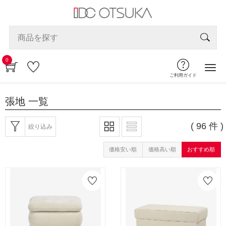
0
ご利用ガイド
張地
一覧
( 96 件 )
絞り込み
価格安い順
価格高い順
おすすめ順