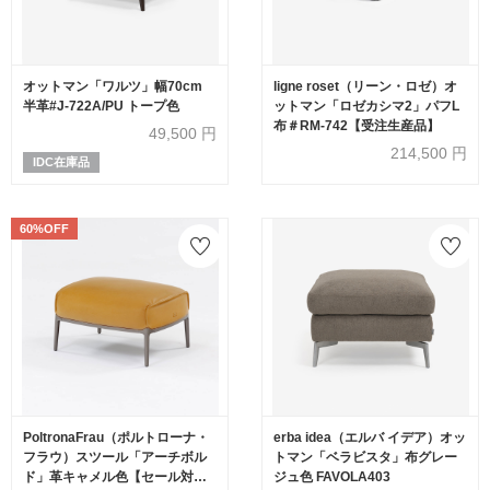
オットマン「ワルツ」幅70cm
ligne roset（リーン・ロゼ）オ
半革#J-722A/PU トープ色
ットマン「ロゼカシマ2」パフL
布＃RM-742【受注生産品】
49,500
円
214,500
円
IDC在庫品
60%OFF
PoltronaFrau（ポルトローナ・
erba idea（エルバ イデア）オッ
フラウ）スツール「アーチボル
トマン「ベラビスタ」布グレー
ド」革キャメル色【セール対象
ジュ色 FAVOLA403