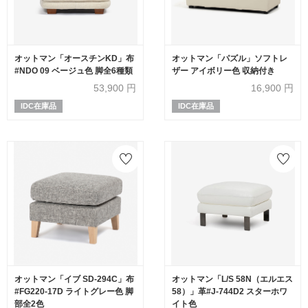
オットマン「オースチンKD」布
オットマン「パズル」ソフトレ
#NDO 09 ベージュ色 脚全6種類
ザー アイボリー色 収納付き
53,900
円
16,900
円
IDC在庫品
IDC在庫品
オットマン「イブ SD-294C」布
オットマン「L/S 58N（エルエス
#FG220-17D ライトグレー色 脚
58）」革#J-744D2 スターホワ
部全2色
イト色