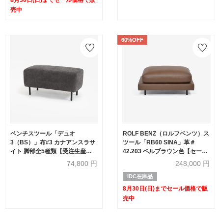
売中
60%OFF
ベンチスツール「デュオ
ROLF BENZ（ロルフベンツ）ス
3（BS）」布#3 カナアンスラサ
ツール「RB60 SINA」革＃
イト 脚部全5種類【受注生産
42.203 ペルブラウン色【セール
品】
対象品のため60%OFF】
74,800
円
248,000
円
IDC在庫品
8月30日(日)までセール価格で販
売中