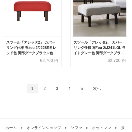
スツール「アレッタ2」 カバー
スツール「アレッタ2」 カバー
リング仕様 布#eu-2/J228RE レ
リング仕様 布#eu-2/J241LGL ラ
ッド色 脚部ダークブラウン色
イトグレー色 脚部ダークブラウ
【受注生産品】
ン色
62,700
円
62,700
円
1
2
3
4
5
次へ
ホーム
＞
オンラインショップ
＞
ソファ
＞
オットマン
＞
張