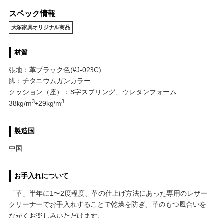
スペック情報
大塚家具オリジナル商品
材質
張地：革ブラック色(#J-023C)
脚：チタニウムガンカラー
クッション（座）：S字スプリング、ウレタンフォーム
3
3
38kg/m
+29kg/m
製造国
中国
お手入れについて
「革」半年に1〜2度程度、革の仕上げ方法にあった専用のレザー
クリーナーでお手入れすることで乾燥を防ぎ、革のもつ風合いを
ながくお楽しみいただけます。