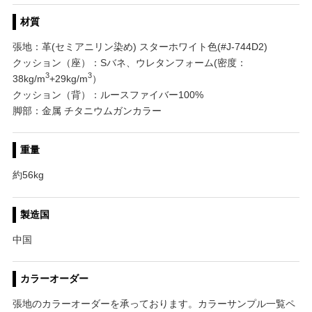
材質
張地：革(セミアニリン染め) スターホワイト色(#J-744D2)
クッション（座）：Sバネ、ウレタンフォーム(密度：
3
3
38kg/m
+29kg/m
）
クッション（背）：ルースファイバー100%
脚部：金属 チタニウムガンカラー
重量
約56kg
製造国
中国
カラーオーダー
張地のカラーオーダーを承っております。カラーサンプル一覧ペ