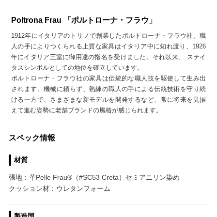
Poltrona Frau 「ポルトローナ・フラウ」
1912年にイタリアのトリノで創業したポルトローナ・フラウ社。職
人の手によりつくられる上質な家具はイタリア中に知れ渡り、1926
年にイタリア王室に御用達の指名を受けました。それ以来、 ステイ
タスシンボルとしての地位を確立しています。
ポルトローナ・フラウ社の家具は伝統的な職人技を駆使して生み出
されます。機械に頼らず、熟練の職人の手による伝統技術を守り続
ける一方で、さまざまな新モデルを開発するなど、常に将来を見据
えて進む姿勢に老舗ブランドの風格が感じられます。
スペック情報
材質
張地：革Pelle Frau®（#SC53 Creta）セミアニリン染め
クッション材：ウレタンフォーム
製造国