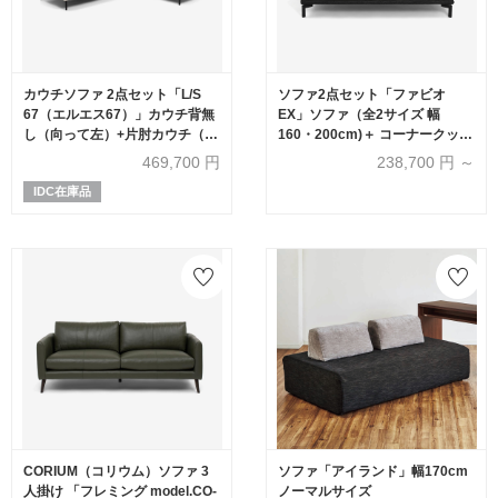
カウチソファ 2点セット「L/S
ソファ2点セット「ファビオ
67（エルエス67）」カウチ背無
EX」ソファ（全2サイズ 幅
し（向って左）+片肘カウチ（向
160・200cm)＋ コーナークッシ
って右） 革フロスト色 #J-156E
ョン カバーリング仕様(布
469,700
円
238,700
円 ～
#4_4282) 金属脚全2色
IDC在庫品
CORIUM（コリウム）ソファ 3
ソファ「アイランド」幅170cm
人掛け 「フレミング model.CO-
ノーマルサイズ