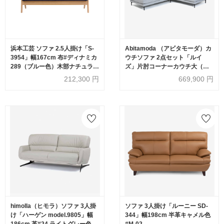
浜本工芸 ソファ 2.5人掛け「S-
Abitamoda （アビタモーダ）カ
3954」幅167cm 布#ディナミカ
ウチソファ 2点セット「ルイ
289（ブルー色）木部ナチュラル
ズ」片肘コーナーカウチ大（向
色［No.3950］
かって右）+カウチ背無小（向か
212,300
円
669,900
円
って左） カバーリング仕様
#6_6101 金属脚全2色【受注生
産品】
himolla（ヒモラ）ソファ 3人掛
ソファ 3人掛け「ルーニー SD-
け「ハーゲン model.9805」幅
344」幅198cm 半革キャメル色
186cm 革#24 ライトグレー色
#M-02