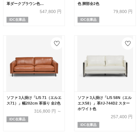
革ダークブラウン色
色 脚部全2色
ARREDO5029
547,800
円
79,800
円
IDC在庫品
IDC在庫品
ソファ 3人掛け「L/S 71（エルエ
ソファ 3人掛け「L/S 58N（エル
ス71）」幅202cm 革張り 全2色
エス58）」革#J-744D2 スター
ホワイト色
316,800
円 ～
257,400
円
IDC在庫品
IDC在庫品