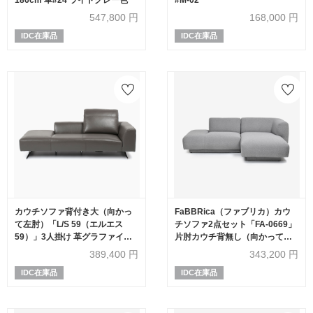
547,800
円
168,000
円
IDC在庫品
IDC在庫品
カウチソファ背付き大（向かっ
FaBBRica（ファブリカ）カウ
て左肘）「L/S 59（エルエス
チソファ2点セット「FA-0669」
59）」3人掛け 革グラファイト
片肘カウチ背無し（向かって左
色 #J-112E
肘）+片肘カウチ（向かって右
389,400
円
343,200
円
肘）布#FA-2 FAB-VIS-451 アッ
IDC在庫品
IDC在庫品
シュ色