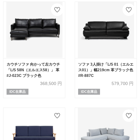
カウチソファ 向かって左カウチ
ソファ 3人掛け「L/S 01（エルエ
「L/S 58N（エルエス58）」 革
ス01）」幅219cm 革ブラック色
#J-023C ブラック色
#R-887C
368,500
円
579,700
円
IDC在庫品
IDC在庫品