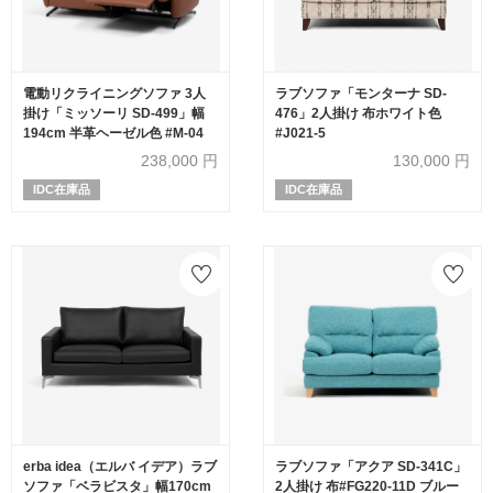
電動リクライニングソファ 3人
ラブソファ「モンターナ SD-
掛け「ミッソーリ SD-499」幅
476」2人掛け 布ホワイト色
194cm 半革ヘーゼル色 #M-04
#J021-5
238,000
円
130,000
円
IDC在庫品
IDC在庫品
erba idea（エルバ イデア）ラブ
ラブソファ「アクア SD-341C」
ソファ「ベラビスタ」幅170cm
2人掛け 布#FG220-11D ブルー