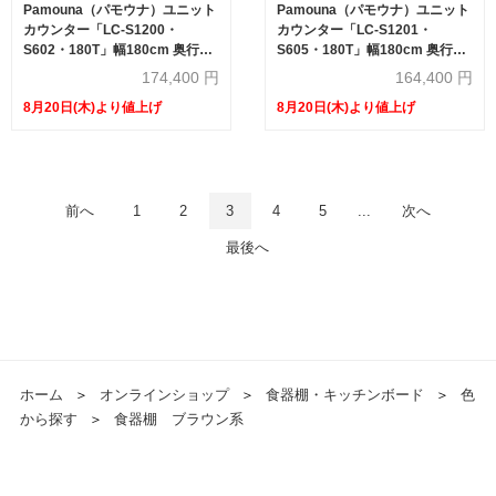
Pamouna（パモウナ）ユニット
Pamouna（パモウナ）ユニット
カウンター「LC-S1200・
カウンター「LC-S1201・
S602・180T」幅180cm 奥行
S605・180T」幅180cm 奥行
46cm 高さ92.7cm 引出し+扉収
46cm 高さ92.7cm 引出し+扉収
174,400
円
164,400
円
納（扉：向かって右） 家電収納
納（扉：向かって左） サイドラ
8月20日(木)より値上げ
8月20日(木)より値上げ
下台全4色 天板全2色
ック 下台全4色 天板全2色
前へ
1
2
3
4
5
...
次へ
最後へ
ホーム
＞
オンラインショップ
＞
食器棚・キッチンボード
＞
色
から探す
＞
食器棚 ブラウン系