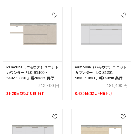
Pamouna（パモウナ）ユニット
Pamouna（パモウナ）ユニット
カウンター「LC-S1400・
カウンター「LC-S1201・
S602・200T」幅200cm 奥行
S600・180T」幅180cm 奥行
46cm 高さ92.7cm 引出し+扉収
46cm 高さ92.7cm 引出し+扉収
212,400
円
181,400
円
納（扉：向かって右） 家電収納
納（扉：向かって左） 引出し収
8月20日(木)より値上げ
8月20日(木)より値上げ
下台全4色 天板全2色
納 下台全4色 天板全2色