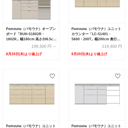
Pamouna（パモウナ）オープン
Pamouna（パモウナ）ユニット
ボード「RUH-S1802R・
カウンター「LC-S1401・
1802R」幅180cm 高さ206.5cm
S600・200T」幅200cm 奥行
奥行2サイズ（44.5cm・50cm）
46cm 高さ92.7cm 引出し+扉収
199,300
円 ～
219,400
円
下台オープンタイプ 全4色
納（扉：向かって左） 引出し収
8月20日(木)より値上げ
8月20日(木)より値上げ
納 下台全4色 天板全2色
Pamouna（パモウナ）ユニット
Pamouna（パモウナ）ユニット