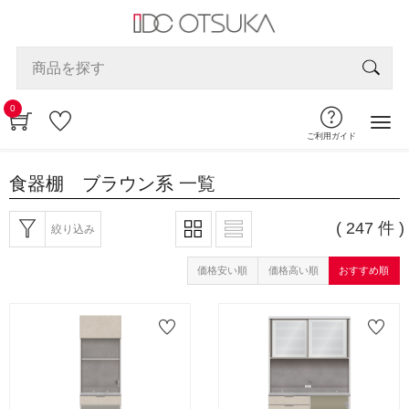
0
ご利用ガイド
食器棚 ブラウン系
一覧
( 247 件 )
絞り込み
価格安い順
価格高い順
おすすめ順