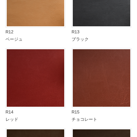
R12
R13
ベージュ
ブラック
R14
R15
レッド
チョコレート