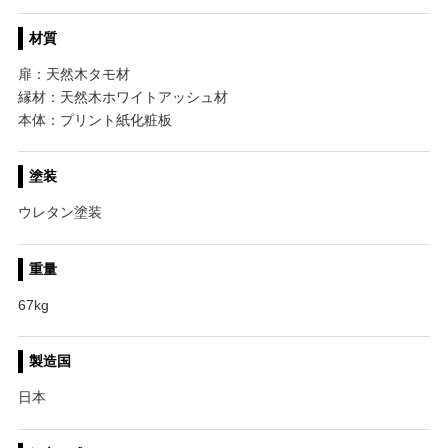
材質
扉：天然木タモ材
縁材：天然木ホワイトアッシュ材
本体：プリント紙化粧板
塗装
ウレタン塗装
重量
67kg
製造国
日本