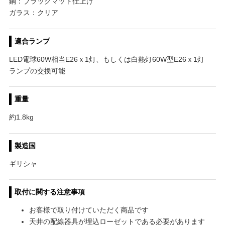
鋼：ブラックマット仕上げ
ガラス：クリア
適合ランプ
LED電球60W相当E26ｘ1灯、もしくは白熱灯60W型E26ｘ1灯
ランプの交換可能
重量
約1.8kg
製造国
ギリシャ
取付に関する注意事項
お客様で取り付けていただく商品です
天井の配線器具が埋込ローゼットである必要があります