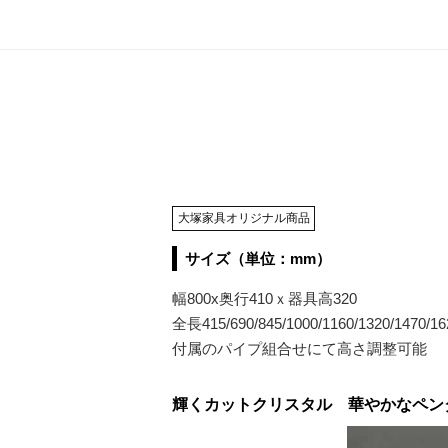
大塚家具オリジナル商品
サイズ（単位：mm）
幅800x奥行410ｘ器具高320
全長415/690/845/1000/1160/1320/1470/16
付属のパイプ組合せにて高さ調整可能
輝くカットクリスタル 華やかなペン