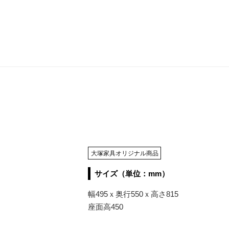
大塚家具オリジナル商品
サイズ（単位：mm）
幅495ｘ奥行550ｘ高さ815
座面高450