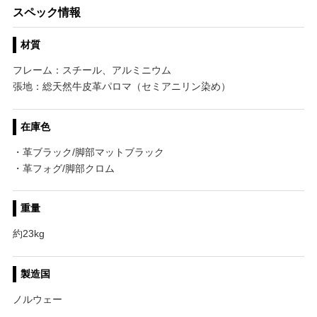
スペック情報
材質
フレーム：スチール、アルミニウム
張地：総天然牛皮革パロマ（セミアニリン染め）
在庫色
・革ブラック/脚部マットブラック
・革フォグ/脚部クロム
重量
約23kg
製造国
ノルウェー