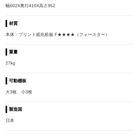
幅602X奥行410X高さ952
材質
本体：プリント紙化粧板 F★★★★（フォースター）
重量
27kg
可動棚板
大3枚、小3枚
製造国
日本