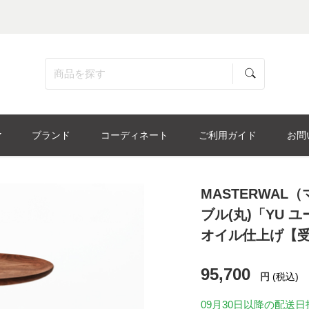
ブランド
コーディネート
ご利用ガイド
お問
MASTERWA
ブル(丸)「YU ユ
オイル仕上げ【
95,700
円
(税込)
09月30日
以降の配送日