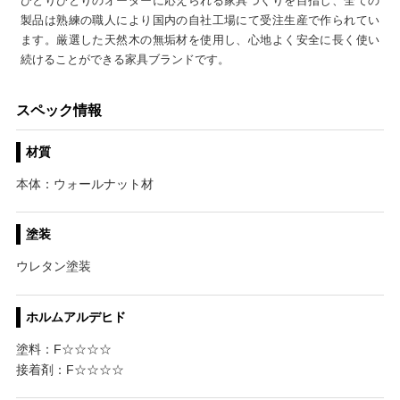
ひとりひとりのオーダーに応えられる家具づくりを目指し、全ての
製品は熟練の職人により国内の自社工場にて受注生産で作られてい
ます。厳選した天然木の無垢材を使用し、心地よく安全に長く使い
続けることができる家具ブランドです。
スペック情報
材質
本体：ウォールナット材
塗装
ウレタン塗装
ホルムアルデヒド
塗料：F☆☆☆☆
接着剤：F☆☆☆☆