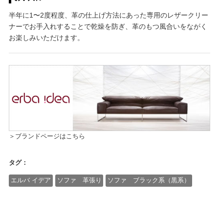
半年に1〜2度程度、革の仕上げ方法にあった専用のレザークリー
ナーでお手入れすることで乾燥を防ぎ、革のもつ風合いをながく
お楽しみいただけます。
＞ブランドページはこちら
タグ：
エルバ イデア
ソファ 革張り
ソファ ブラック系（黒系）