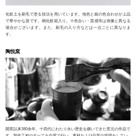
化粧土を刷毛で塗る技法を用いています。地色と銀の色合わせが上品
で華やかな器です。桐化粧箱入り。※色合い・質感等は画像と異なる
場合がございます。また、刷毛の入り方などは一点ごとに異なりま
す。
陶悦窯
開窯以来380余年、十四代にわたり永い歴史を継いできた窯元の作品で
す。製作工程のすべてを自窯で行い、素材および品質の管理をしてい