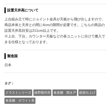
設置天井高について
上台組み立て時にジョイント金具が天板から飛び出しますので、
商品本体と天井との間に4cmの隙間が必要です。こちらの商品の
設置天井高目安は211cm以上です。
※上台、下台、カウンター天板などの各ユニットに分けて搬入で
きる仕様となっております。
製造国
日本
タグ：
クラストシリーズ
綾野製作所
食器棚 開き戸
鏡面仕上げ
食器棚 ホワイト系