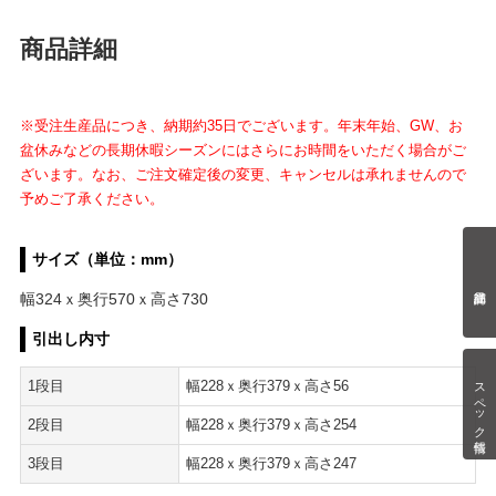
商品詳細
※受注生産品につき、納期約35日でございます。年末年始、GW、お
盆休みなどの長期休暇シーズンにはさらにお時間をいただく場合がご
ざいます。なお、ご注文確定後の変更、キャンセルは承れませんので
予めご了承ください。
サイズ（単位：mm）
幅324ｘ奥行570ｘ高さ730
引出し内寸
スペック情報
1段目
幅228ｘ奥行379ｘ高さ56
2段目
幅228ｘ奥行379ｘ高さ254
3段目
幅228ｘ奥行379ｘ高さ247