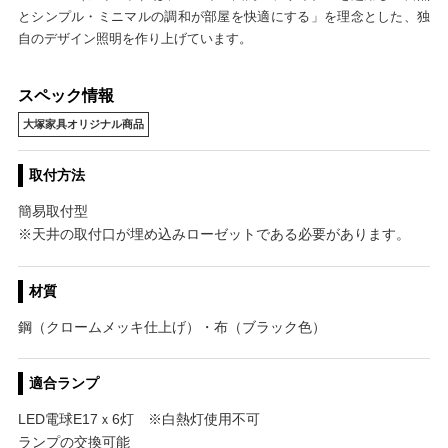
とシンプル・ミニマルの調和が部屋を快適にする」を理念とした、独
自のデザイン照明を作り上げています。
スペック情報
大塚家具オリジナル商品
取付方法
簡易取付型
※天井の取付口が埋め込みローゼットである必要があります。
材質
鋼（クロームメッキ仕上げ）・布（ブラック色）
適合ランプ
LED電球E17ｘ6灯 ※白熱灯使用不可
ランプの交換可能