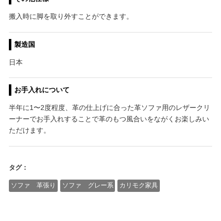
搬入時に脚を取り外すことができます。
製造国
日本
お手入れについて
半年に1〜2度程度、革の仕上げに合った革ソファ用のレザークリ
ーナーでお手入れすることで革のもつ風合いをながくお楽しみい
ただけます。
タグ：
ソファ 革張り
ソファ グレー系
カリモク家具