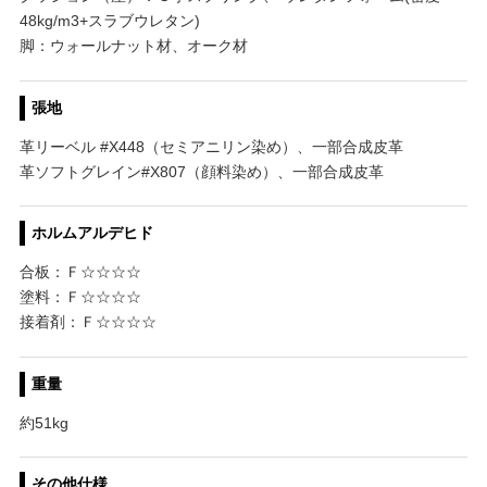
48kg/m3+スラブウレタン)
脚：ウォールナット材、オーク材
張地
革リーベル #X448（セミアニリン染め）、一部合成皮革
革ソフトグレイン#X807（顔料染め）、一部合成皮革
ホルムアルデヒド
合板：Ｆ☆☆☆☆
塗料：Ｆ☆☆☆☆
接着剤：Ｆ☆☆☆☆
重量
約51kg
その他仕様