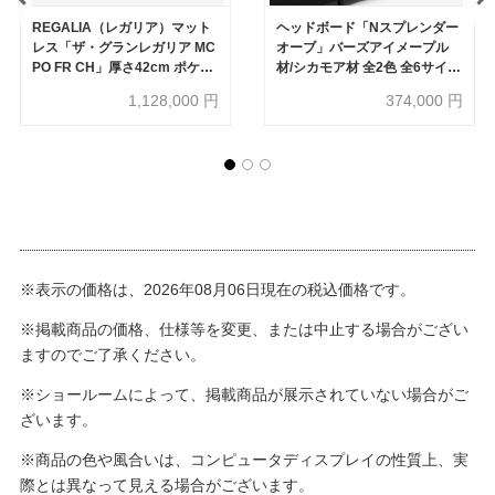
REGALIA（レガリア）マット
ヘッドボード「Nスプレンダー
レス「ザ・グランレガリア MC
オーブ」バーズアイメープル
PO FR CH」厚さ42cm ポケッ
材/シカモア材 全2色 全6サイズ
トコイル 全6サイズ【セール対
【受注生産品】
1,128,000
円
374,000
円
象品のため40%OFF】
※表示の価格は、2026年08月06日現在の税込価格です。
※掲載商品の価格、仕様等を変更、または中止する場合がござい
ますのでご了承ください。
※ショールームによって、掲載商品が展示されていない場合がご
ざいます。
※商品の色や風合いは、コンピュータディスプレイの性質上、実
際とは異なって見える場合がございます。