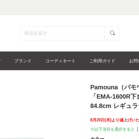
ブランド
コーディネート
ご利用ガイド
お問
Pamouna（
「EMA-1600R
84.8cm レギ
8月20日(木)より値上げい
※以下項目を選択すると【
カラー