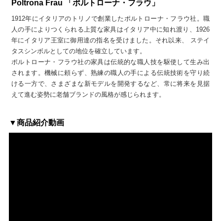
Poltrona Frau 「ポルトローナ・フラウ」
1912年にイタリアのトリノで創業したポルトローナ・フラウ社。職
人の手によりつくられる上質な家具はイタリア中に知れ渡り、1926
年にイタリア王室に御用達の指名を受けました。それ以来、 ステイ
タスシンボルとしての地位を確立しています。
ポルトローナ・フラウ社の家具は伝統的な職人技を駆使して生み出
されます。機械に頼らず、熟練の職人の手による伝統技術を守り続
ける一方で、さまざまな新モデルを開発するなど、常に将来を見据
えて進む姿勢に老舗ブランドの風格が感じられます。
▼商品紹介動画