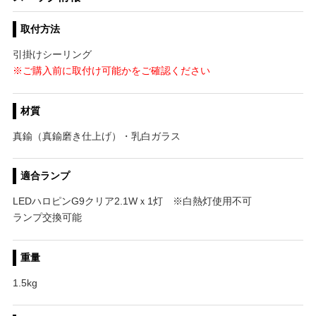
取付方法
引掛けシーリング
※ご購入前に取付け可能かをご確認ください
材質
真鍮（真鍮磨き仕上げ）・乳白ガラス
適合ランプ
LEDハロピンG9クリア2.1Wｘ1灯 ※白熱灯使用不可
ランプ交換可能
重量
1.5kg