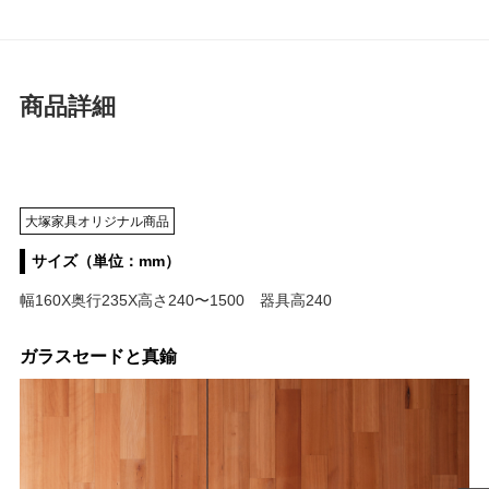
商品詳細
大塚家具オリジナル商品
サイズ（単位：mm）
幅160X奥行235X高さ240〜1500 器具高240
ガラスセードと真鍮