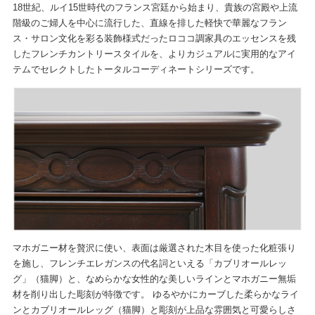
18世紀、ルイ15世時代のフランス宮廷から始まり、貴族の宮殿や上流
階級のご婦人を中心に流行した、直線を排した軽快で華麗なフラン
ス・サロン文化を彩る装飾様式だったロココ調家具のエッセンスを残
したフレンチカントリースタイルを、よりカジュアルに実用的なアイ
テムでセレクトしたトータルコーディネートシリーズです。
マホガニー材を贅沢に使い、表面は厳選された木目を使った化粧張り
を施し、フレンチエレガンスの代名詞といえる「カブリオールレッ
グ」（猫脚）と、なめらかな女性的な美しいラインとマホガニー無垢
材を削り出した彫刻が特徴です。 ゆるやかにカーブした柔らかなライ
ンとカブリオールレッグ（猫脚）と彫刻が上品な雰囲気と可愛らしさ