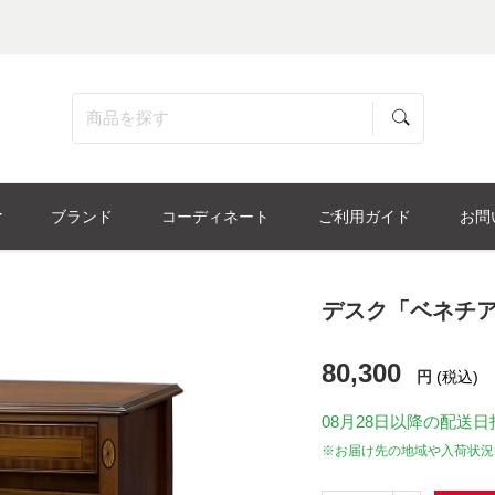
ブランド
コーディネート
ご利用ガイド
お問
デスク「ベネチア7
80,300
円
(税込)
08月28日
以降の配送日
※お届け先の地域や入荷状況