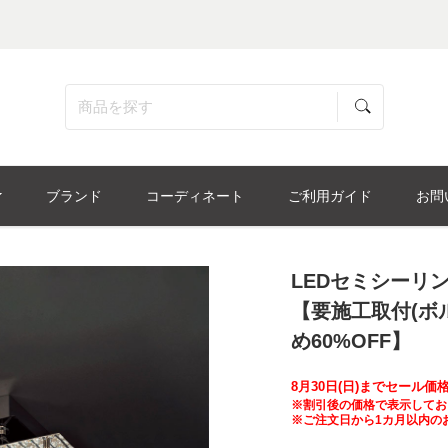
ブランド
コーディネート
ご利用ガイド
お問
LEDセミシーリング
【要施工取付(ボ
め60%OFF】
8月30日(日)までセール
※割引後の価格で表示してお
※ご注文日から1カ月以内の