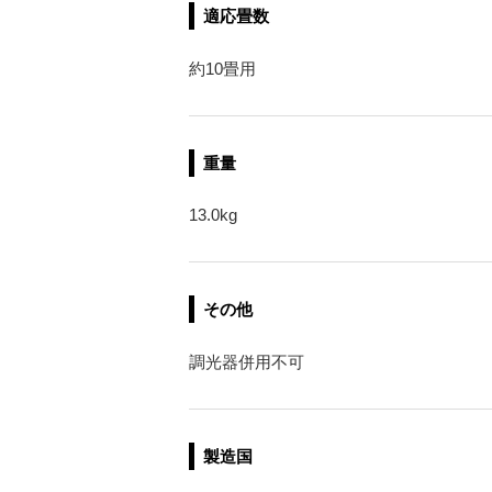
適応畳数
約10畳用
重量
13.0kg
その他
調光器併用不可
製造国