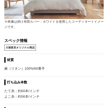
※画像は掛け布団カバー：ホワイトを使用したコーディネートイメー
ジです。
スペック情報
大塚家具オリジナル商品
材質
麻（リネン）100%/60番手
打ち込み本数
たて糸：約60本/インチ
よこ糸：約56本/インチ