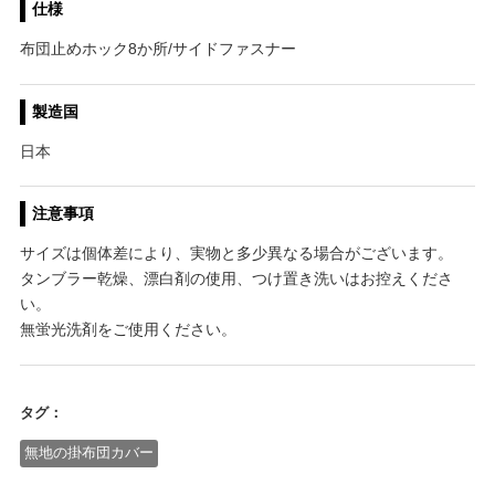
仕様
布団止めホック8か所/サイドファスナー
製造国
日本
注意事項
サイズは個体差により、実物と多少異なる場合がございます。
タンブラー乾燥、漂白剤の使用、つけ置き洗いはお控えくださ
い。
無蛍光洗剤をご使用ください。
タグ：
無地の掛布団カバー