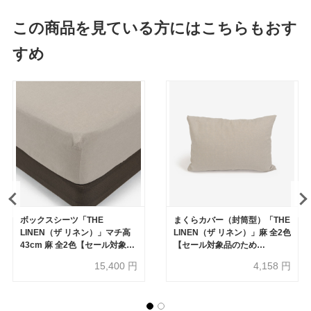
この商品を見ている方にはこちらもおす
すめ
ボックスシーツ「THE
まくらカバー（封筒型）「THE
LINEN（ザ リネン）」マチ高
LINEN（ザ リネン）」麻 全2色
43cm 麻 全2色【セール対象品
【セール対象品のため
のため30%OFF】
30%OFF】
15,400
円
4,158
円