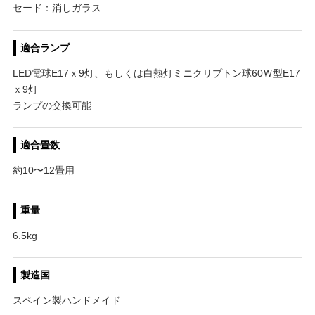
セード：消しガラス
適合ランプ
LED電球E17ｘ9灯、もしくは白熱灯ミニクリプトン球60Ｗ型E17
ｘ9灯
ランプの交換可能
適合畳数
約10〜12畳用
重量
6.5kg
製造国
スペイン製ハンドメイド