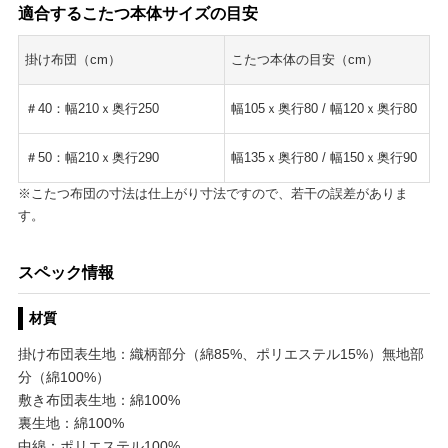
適合するこたつ本体サイズの目安
掛け布団（cm）
こたつ本体の目安（cm）
＃40：幅210ｘ奥行250
幅105ｘ奥行80 / 幅120ｘ奥行80
＃50：幅210ｘ奥行290
幅135ｘ奥行80 / 幅150ｘ奥行90
※こたつ布団の寸法は仕上がり寸法ですので、若干の誤差がありま
す。
スペック情報
材質
掛け布団表生地：織柄部分（綿85%、ポリエステル15%）無地部
分（綿100%）
敷き布団表生地：綿100%
裏生地：綿100%
中綿：ポリエステル100%