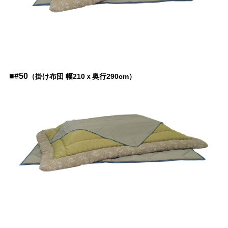
■#50
（
掛け布団 幅210ｘ奥行290cm）