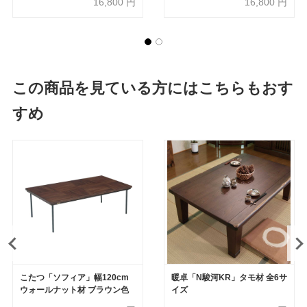
16,800
円
16,800
円
この商品を見ている方にはこちらもおす
すめ
こたつ「ソフィア」幅120cm
暖卓「N駿河KR」タモ材 全6サ
ウォールナット材 ブラウン色
イズ