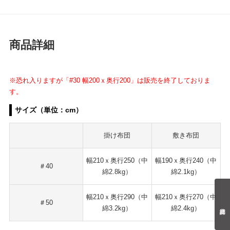
商品詳細
※恐れ入りますが「#30 幅200ｘ奥行200」は販売を終了しておりま
す。
サイズ（単位：cm）
掛け布団
敷き布団
幅210ｘ奥行250（中
幅190ｘ奥行240（中
＃40
綿2.8kg）
綿2.1kg）
幅210ｘ奥行290（中
幅210ｘ奥行270（中
＃50
綿3.2kg）
綿2.4kg）