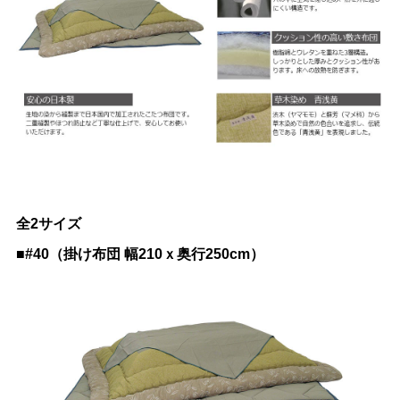
全2サイズ
■#40（掛け布団 幅210ｘ奥行250cm）