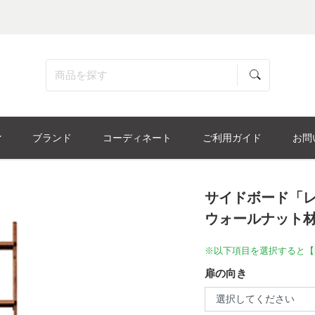
ブランド
コーディネート
ご利用ガイド
お問
サイドボード「レ
ウォールナット材
※以下項目を選択すると【
扉の向き