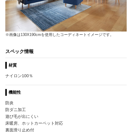
※画像は130X190cmを使用したコーディネートイメージです。
スペック情報
材質
ナイロン100％
機能性
防炎
防ダニ加工
遊び毛が出にくい
床暖房、ホットカーペット対応
裏面滑り止め付