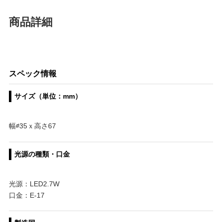
商品詳細
スペック情報
サイズ（単位：mm）
幅∅35ｘ高さ67
光源の種類・口金
光源：LED2.7W
口金：E-17