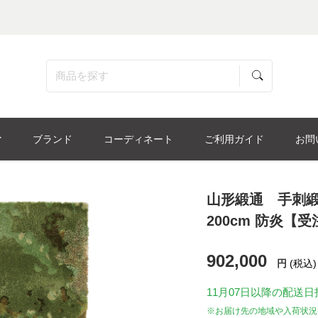
ブランド
コーディネート
ご利用ガイド
お問
山形緞通 手刺緞通
200cm 防炎【
902,000
円
(税込)
11月07日
以降の配送日
※お届け先の地域や入荷状況