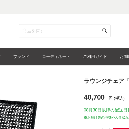
ブランド
コーディネート
ご利用ガイド
お問
ラウンジチェア「MA
40,700
円
(税込)
08月30日
以降の配送日
※お届け先の地域や入荷状況