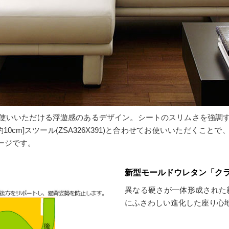
使いいただける浮遊感のあるデザイン。シートのスリムさを強調
10cm]スツール(ZSA326X391)と合わせてお使いいただくこ
ージです。
新型モールドウレタン「ク
異なる硬さが一体形成された
にふさわしい進化した座り心