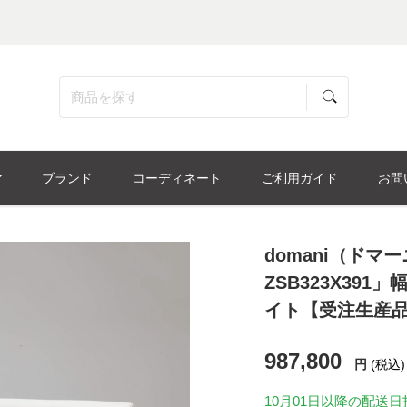
ブランド
コーディネート
ご利用ガイド
お問
domani（ドマーニ
ZSB323X391
イト【受注生産
987,800
円
(税込)
10月01日
以降の配送日