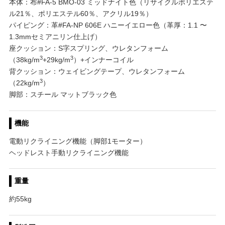
本体：布#FA-5 BMO-03 ミッドナイト色（リサイクルポリエステ
ル21％、ポリエステル60％、アクリル19％）
パイピング：革#FA-NP 606E ハニーイエロー色（革厚：1.1 〜
1.3mmセミアニリン仕上げ）
座クッション：S字スプリング、ウレタンフォーム
3
3
（38kg/m
+29kg/m
）+インナーコイル
背クッション：ウェイビングテープ、ウレタンフォーム
3
（22kg/m
）
脚部：スチール マットブラック色
機能
電動リクライニング機能（脚部1モーター）
ヘッドレスト手動リクライニング機能
重量
約55kg