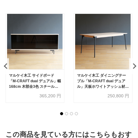
マルケイ木工 サイドボード
マルケイ木工 ダイニングテー
「M-CRAFT dual デュアル」幅
ブル「M-CRAFT dual デュア
168cm 木部全3色 スチール脚
ル」天板ホワイトアッシュ材ナ
ブラック【受注生産品】
チュラル色 スチール脚全4色
365,200
円
250,800
円
【受注生産品】
この商品を見ている方にはこちらもおす