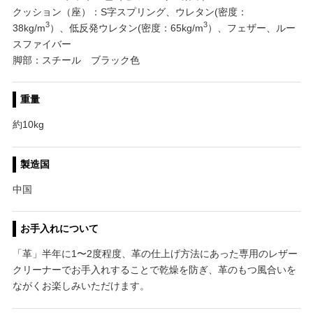
クッション（座）：S字スプリング、ウレタン(密度：
3
3
38kg/m
）、低反発ウレタン(密度：65kg/m
）、フェザー、ルー
スファイバー
脚部：スチール ブラック色
重量
約10kg
製造国
中国
お手入れについて
「革」半年に1〜2度程度、革の仕上げ方法にあった専用のレザー
クリーナーでお手入れすることで乾燥を防ぎ、革のもつ風合いを
ながくお楽しみいただけます。