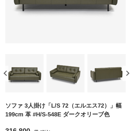
ソファ 3人掛け「L/S 72（エルエス72）」幅
199cm 革 #H/S-548E ダークオリーブ色
316,800