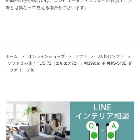
※商品の色や風合いは、コンピュータディスプレイの性質上、実
際とは異なって見える場合がございます。
ホーム
＞
オンラインショップ
＞
ソファ
＞
3人掛けソファ
＞
ソファ 3人掛け「L/S 72（エルエス72）」幅199cm 革 #H/S-548E ダ
ークオリーブ色