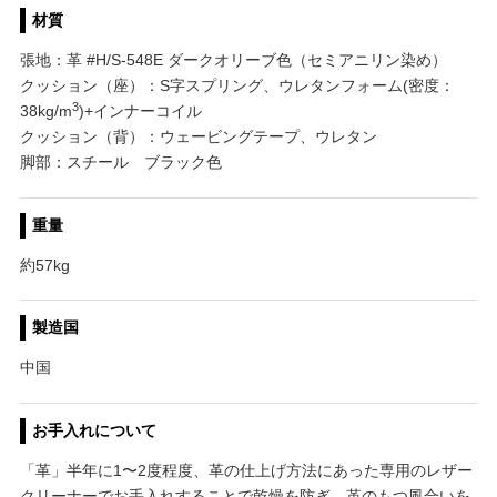
材質
張地：革 #H/S-548E ダークオリーブ色（セミアニリン染め）
クッション（座）：S字スプリング、ウレタンフォーム(密度：
3
38kg/m
)+インナーコイル
クッション（背）：ウェービングテープ、ウレタン
脚部：スチール ブラック色
重量
約57kg
製造国
中国
お手入れについて
「革」半年に1〜2度程度、革の仕上げ方法にあった専用のレザー
クリーナーでお手入れすることで乾燥を防ぎ、革のもつ風合いを