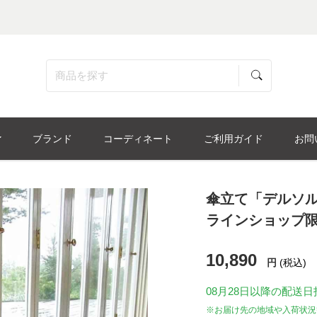
ブランド
コーディネート
ご利用ガイド
お問
傘立て「デルソル 
ラインショップ
10,890
円
(税込)
08月28日
以降の配送日
※お届け先の地域や入荷状況