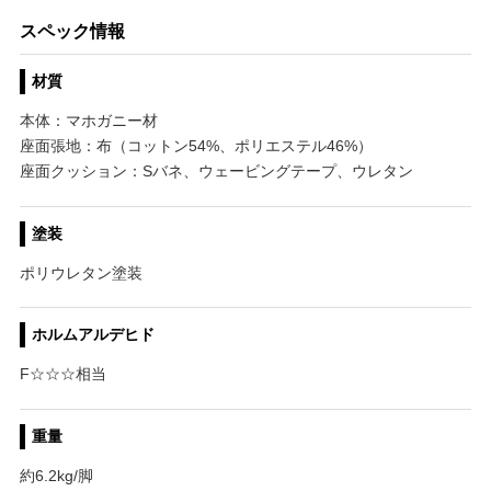
スペック情報
材質
本体：マホガニー材
座面張地：布（コットン54%、ポリエステル46%）
座面クッション：Sバネ、ウェービングテープ、ウレタン
塗装
ポリウレタン塗装
ホルムアルデヒド
F☆☆☆相当
重量
約6.2kg/脚